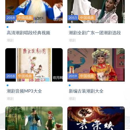
2018
中国戏曲
2015
中国戏曲
高清潮剧唱段经典视频
潮剧全剧广东一团潮剧选段
潮剧
潮剧
2018
中国戏曲
2019
中国戏曲
潮剧音频MP3大全
新编古装潮剧大全
潮剧
潮剧