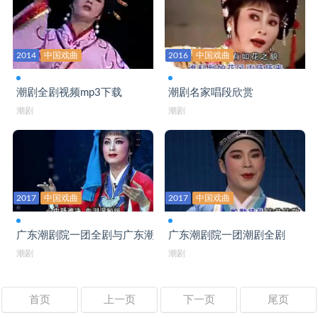
2014
中国戏曲
2016
中国戏曲
潮剧全剧视频mp3下载
潮剧名家唱段欣赏
潮剧
潮剧
2017
中国戏曲
2017
中国戏曲
广东潮剧院一团全剧与广东潮剧院二团三团潮剧
广东潮剧院一团潮剧全剧
潮剧
潮剧
首页
上一页
下一页
尾页