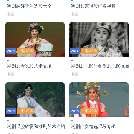
潮剧最好听的选段大全
潮剧名家唱段伴奏视频
潮剧
潮剧
2021
中国戏曲
2020
中国戏曲
潮剧名家选段艺术专辑
潮剧老电影与粤剧老电影30部
潮剧
潮剧
2021
中国戏曲
2021
中国戏曲
潮剧唱腔欣赏和潮剧艺术专辑
潮剧伴奏精选唱段专辑