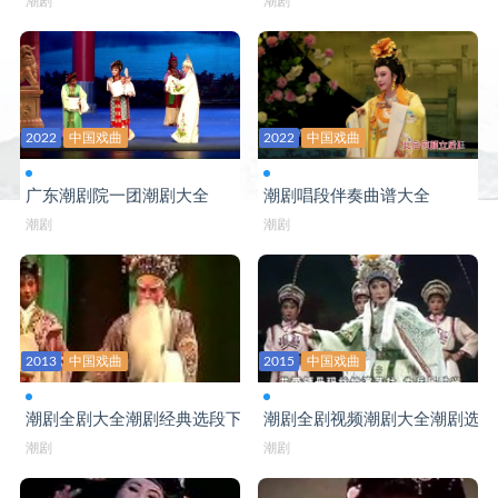
潮剧
潮剧
2022
中国戏曲
2022
中国戏曲
广东潮剧院一团潮剧大全
潮剧唱段伴奏曲谱大全
潮剧
潮剧
2013
中国戏曲
2015
中国戏曲
潮剧全剧大全潮剧经典选段下部
潮剧全剧视频潮剧大全潮剧选段
潮剧
潮剧