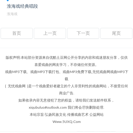
淮海戏经典唱段
淮海戏
首页
上一页
下一页
尾页
版权声明:本站部分资源来自优酷土豆网公开分享的内容和戏迷朋友分享，仅供
喜爱戏曲的网友学习，不存储任何资源。
戏曲MP3下载、戏曲MP3下载打包、戏曲MP3免费下载,无忧戏曲网戏曲MP3下
载
{
无忧戏曲网
}是一个戏曲爱好者建立的个人非营利性的戏曲网站，不接受任何
商业广告.
如果收录内容无意侵犯了您的权益，请给我们发送邮件联系，
xiqubuluo#outlook.com 我们将会尽快删除处理.
本站宗旨:弘扬民族文化 传播戏曲艺术 公益网站
Www.5UXQ.Com