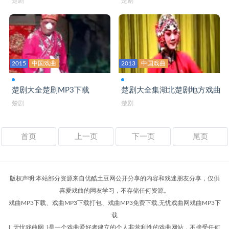
楚剧
楚剧
2015
中国戏曲
2013
中国戏曲
楚剧大全楚剧MP3下载
楚剧大全集湖北楚剧地方戏曲大
楚剧
楚剧
首页
上一页
下一页
尾页
版权声明:本站部分资源来自优酷土豆网公开分享的内容和戏迷朋友分享，仅供
喜爱戏曲的网友学习，不存储任何资源。
戏曲MP3下载、戏曲MP3下载打包、戏曲MP3免费下载,无忧戏曲网戏曲MP3下
载
{
无忧戏曲网
}是一个戏曲爱好者建立的个人非营利性的戏曲网站，不接受任何