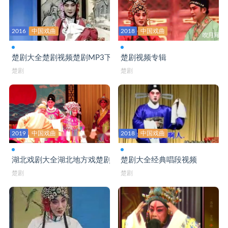
2016
中国戏曲
2018
中国戏曲
楚剧大全楚剧视频楚剧MP3下载
楚剧视频专辑
楚剧
楚剧
2019
中国戏曲
2018
中国戏曲
湖北戏剧大全湖北地方戏楚剧
楚剧大全经典唱段视频
楚剧
楚剧