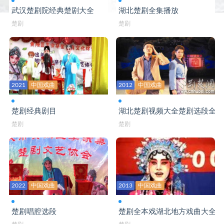
武汉楚剧院经典楚剧大全
湖北楚剧全集播放
楚剧
楚剧
2021
中国戏曲
2012
中国戏曲
楚剧经典剧目
湖北楚剧视频大全楚剧选段全集
楚剧
楚剧
2022
中国戏曲
2013
中国戏曲
楚剧唱腔选段
楚剧全本戏湖北地方戏曲大全