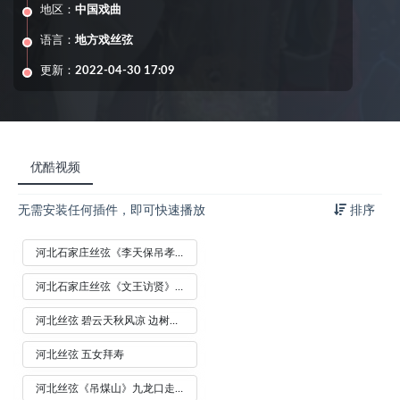
地区：
中国戏曲
语言：
地方戏丝弦
更新：
2022-04-30 17:09
优酷视频
无需安装任何插件，即可快速播放
排序
河北石家庄丝弦《李天保吊孝》老边树森演唱
河北石家庄丝弦《文王访贤》选段 农村现场 张鹤林
河北丝弦 碧云天秋风凉 边树森演唱
河北丝弦 五女拜寿
河北丝弦《吊煤山》九龙口走出无福的崇祯 商俊成演唱