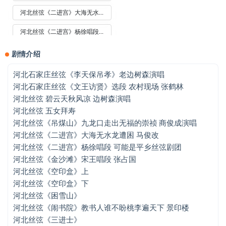
河北丝弦《二进宫》大海无水龙遭困 马俊改
河北丝弦《二进宫》杨徐唱段 可能是平乡丝弦剧团
河北丝弦《金沙滩》宋王唱段 张占国
剧情介绍
河北丝弦《空印盒》上
河北石家庄丝弦《李天保吊孝》老边树森演唱
河北石家庄丝弦《文王访贤》选段 农村现场 张鹤林
河北丝弦《空印盒》下
河北丝弦 碧云天秋风凉 边树森演唱
河北丝弦《困雪山》
河北丝弦 五女拜寿
河北丝弦《吊煤山》九龙口走出无福的崇祯 商俊成演唱
河北丝弦《闹书院》教书人谁不盼桃李遍天下 景印楼
河北丝弦《二进宫》大海无水龙遭困 马俊改
河北丝弦《二进宫》杨徐唱段 可能是平乡丝弦剧团
河北丝弦《三进士》
河北丝弦《金沙滩》宋王唱段 张占国
河北丝弦《三进士》老旦唱段 王富君
河北丝弦《空印盒》上
河北丝弦《空印盒》下
河北丝弦《文王访贤》文王子牙对唱选段 张鹤林傅全胜
河北丝弦《困雪山》
河北丝弦《五女拜寿》岳父大人且息怒 边树森
河北丝弦《闹书院》教书人谁不盼桃李遍天下 景印楼
河北丝弦《三进士》
河北丝弦《武成王》