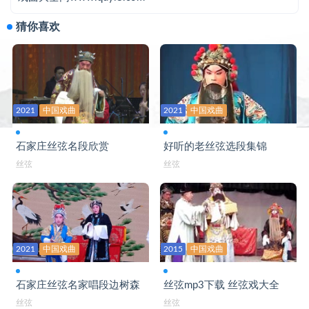
河北丝弦剧院 白罗衫 张占国主演丝弦
猜你喜欢
河北丝弦剧院 清风亭 张占国主演
河北丝弦剧院 丝弦张占国演唱 跪太庙
河北丝弦剧院 张占国 商蓉碰殿
河北丝弦李天保吊孝
2021
中国戏曲
2021
中国戏曲
河北丝弦张鹤林《文王访贤》渭水河唱段
石家庄丝弦名段欣赏
好听的老丝弦选段集锦
河北五路丝弦名段展演 上
丝弦
丝弦
河北五路丝弦名家名段 下
河北稀有剧种 丝弦名家张宝英《杨家将》选段
河北赞皇丝弦 程咬金拔桩橛 1
2021
中国戏曲
2015
中国戏曲
河北赞皇丝弦 程咬金拔桩橛 2
石家庄丝弦名家唱段边树森
丝弦mp3下载 丝弦戏大全
河北赞皇丝弦 程咬金拔桩橛 3
丝弦
丝弦