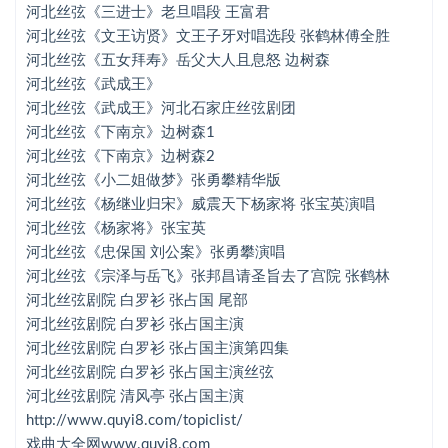
河北丝弦《三进士》老旦唱段 王富君
河北丝弦《武成王》河北石家庄丝弦剧团
河北丝弦《文王访贤》文王子牙对唱选段 张鹤林傅全胜
河北丝弦《五女拜寿》岳父大人且息怒 边树森
河北丝弦《下南京》边树森1
河北丝弦《武成王》
河北丝弦《武成王》河北石家庄丝弦剧团
河北丝弦《下南京》边树森2
河北丝弦《下南京》边树森1
河北丝弦《小二姐做梦》张勇攀精华版
河北丝弦《下南京》边树森2
河北丝弦《小二姐做梦》张勇攀精华版
河北丝弦《杨继业归宋》威震天下杨家将 张宝英演唱
河北丝弦《杨继业归宋》威震天下杨家将 张宝英演唱
河北丝弦《杨家将》张宝英
河北丝弦《杨家将》张宝英
河北丝弦《忠保国 刘公案》张勇攀演唱
河北丝弦《忠保国 刘公案》张勇攀演唱
河北丝弦《宗泽与岳飞》张邦昌请圣旨去了宫院 张鹤林
河北丝弦剧院 白罗衫 张占国 尾部
河北丝弦《宗泽与岳飞》张邦昌请圣旨去了宫院 张鹤林
河北丝弦剧院 白罗衫 张占国主演
河北丝弦剧院 白罗衫 张占国 尾部
河北丝弦剧院 白罗衫 张占国主演第四集
河北丝弦剧院 白罗衫 张占国主演丝弦
河北丝弦剧院 白罗衫 张占国主演
河北丝弦剧院 清风亭 张占国主演
河北丝弦剧院 白罗衫 张占国主演第四集
http://www.quyi8.com/topiclist/
戏曲大全网www.quyi8.com