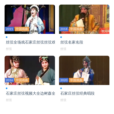
河北赞皇丝弦 剧团皇粮出京1
河北赞皇丝弦 剧团皇粮出京2
河北赞皇丝弦 剧团皇粮出京3
2015
中国戏曲
2018
中国戏曲
老调丝弦剧团《金殿铡子》
柳和丝弦《白罗衫》产子分衫片段
丝弦全场戏石家庄丝弦丝弦戏大全
丝弦名家名段
丝弦
丝弦
柳和丝弦《白罗衫》赴任遇害
柳和丝弦剧团《崇祯吊死梅山》一折
柳和丝弦剧团《姑嫂斗》一折
2016
柳和丝弦剧团《纪阳关》上
中国戏曲
2020
中国戏曲
柳和丝弦剧团《纪阳关》下
石家庄丝弦视频大全边树森全集
石家庄丝弦经典唱段
柳和丝弦剧团《三进士》上
丝弦
丝弦
柳和丝弦剧团《三进士》上 主演 刘振广 韩金英