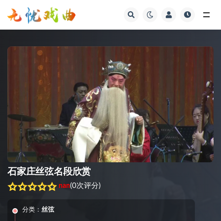
视频
石家庄丝弦名段欣赏
(
0次评分
)
nan
分类：
丝弦