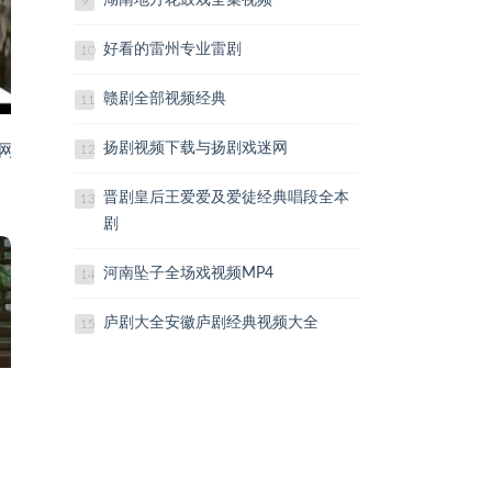
湖南地方花鼓戏全集视频
9
好看的雷州专业雷剧
10
赣剧全部视频经典
11
扬剧视频下载与扬剧戏迷网
网
12
晋剧皇后王爱爱及爱徒经典唱段全本
13
剧
河南坠子全场戏视频MP4
14
庐剧大全安徽庐剧经典视频大全
15