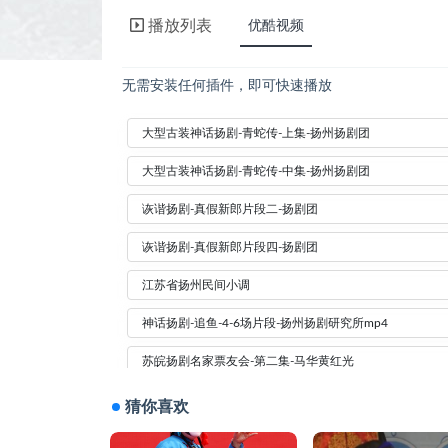
播放列表
优酷视频
无需安装任何插件，即可快速播放
大型古装神话扬剧-青蛇传-上集-扬州扬剧团
大型古装神话扬剧-青蛇传-中集-扬州扬剧团
诙谐扬剧-真假新郎片段二-扬剧团
诙谐扬剧-真假新郎片段四-扬剧团
江苏省扬州民间小调
神话扬剧-追鱼-4-6场片段-扬州扬剧研究所mp4
苏皖扬剧名家票友会-第二集-马华黄红光
苏皖扬剧名家票友会第七集-彩虹崇阳
猜你喜欢
苏皖扬剧名家票友会第四集-曹素梅李明亮