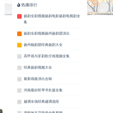
热播排行
扬剧全剧视频扬剧电影扬剧电视剧全
1
集
扬剧全剧视频扬州扬剧团演出
2
扬州杨剧团经典扬剧大全
3
高甲戏与芗剧歌仔戏视频全集
4
经典扬剧视频大全
5
最新戏曲演出合辑
6
河南最好听琴书长篇全集
7
越调全场经典越调选段
8