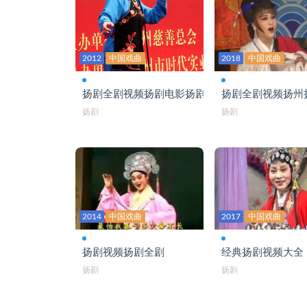
苏皖扬剧名家票友会-第一集-刘春江北孙丽
现代扬剧-婆媳情-中国新时代-江苏高邮扬剧
2012
中国戏曲
2018
中国戏曲
扬剧《1-板桥道情-2-单下山》扬州扬剧团王海
扬剧全剧视频扬剧电影扬剧电视剧全集
扬剧全剧视频扬州
扬剧《1恨刘妃-2-三劝夫》
扬剧
扬剧
扬剧《1僧尼下山2王清明选段》
扬剧《1香罗带二人莫将泪雨泻2三年前》张瑄尹树桐
扬剧《安寿宝》选段-票友轻舞飞扬
扬剧《安寿宝选段》票友王小琴
2014
中国戏曲
2017
中国戏曲
扬剧《白毛女》选段-王海
扬剧视频扬剧全剧
经典扬剧视频大全
扬剧《白毛女-选段》杨贵宏
扬剧
扬剧
扬剧《白蛇传》选段-
扬剧《白蛇传-看断桥》葛干云