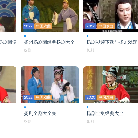
现代扬剧-局长选女婿-江苏高邮扬剧
扬剧水乡三月风光好扬州名嘴潘翔
2022
中国戏曲
2016
中国戏曲
扬剧《1过千山2回娘家》
扬剧团演出
扬州杨剧团经典扬剧大全
扬剧视频下载与扬剧戏迷
扬剧《1江都公主2玉蜻蜓选段》
扬剧
扬剧
扬剧《1五子传奇-2小媳妇回娘家选段》
扬剧《1咬指尖2多蒙小和尚将我救》
扬剧《安寿宝选段》高邮名家赵邦燕
扬剧《庵堂认子》选段-票友何福花
2022
中国戏曲
2020
中国戏曲
扬剧《白毛女-见喜儿》王海
扬剧全剧大全集
扬剧全集经典大全
扬剧《白蛇传》选段-董广春
扬剧
扬剧
扬剧《白蛇传二》江都德才小百花扬剧团
扬剧《白蛇传-看断桥》汤金玲