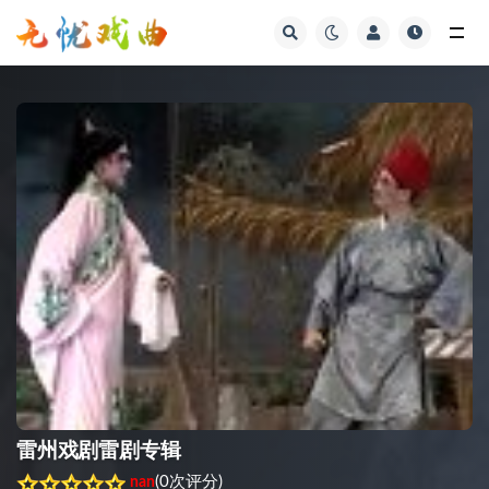
视频
雷州戏剧雷剧专辑
(
0次评分
)
nan