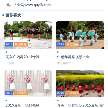
吉祥的32步子舞《好运连连》看了都喜欢的广场舞
戏曲大全网www.quyi8.com
新手入门32步《缘分来了就是你》四面跳
猜你喜欢
快来看这个广场舞《缘分来了爱上你》才32步
谁家俏媳妇要火《我带上你你带上钱》太有韵味了阿采广场舞
韵味十足的最新广场舞《我带上你你带上钱》阿采附正背面教学
2014
中国戏曲
2019
中国戏曲
32步初学扇子舞《你是上天给我的礼物》
阿采广场舞《桃花姑娘》活波动感不要错过呦
美久广场舞2014专辑
中老年舞蹈视频大全
广场舞
中老年舞蹈
阿采32步详细正背面教学《路灯下的小姑娘》
这个广场舞有意境动作新颖欢快好喜欢阿采广场舞
时尚动感32步《DJ站台》阿采今天超酷不要错过呦
经典14步《一生无悔》大家都会跳的步子舞
2019
中国戏曲
2015
中国戏曲
好看简单16步单人水兵舞《尘缘梦》阿采广场舞
2019最新广场舞视频
春英广场舞舞队2015最新动作