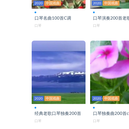
见字如面-口琴B
2020
中国戏曲
2020
中国戏曲
今夜草原有雨-口琴C
口琴名曲100首C调
口琴演奏200首老
酒醉的雨滴bA-口琴
口琴
口琴
老家-口琴B
溜溜的姑娘像朵花-口琴G
妈妈留给我一首歌-口琴B
那一天-口琴C
男人醉女人累-口琴C
难忘的那一天-口琴C
2020
中国戏曲
2020
中国戏曲
你还是从前的你吗-口琴
你莫走-口琴bB
经典老歌口琴独奏200首
口琴独奏曲200首
口琴
口琴
你是我的家-口琴C