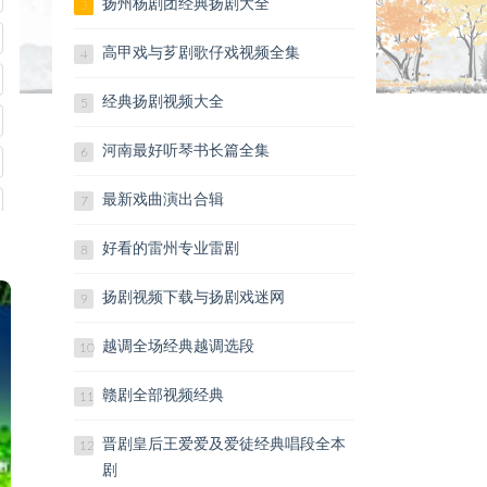
扬州杨剧团经典扬剧大全
3
飞-口琴bB雪绒花-口琴友谊地久天长-
口琴C有一种感觉-口琴C又是一年桃花
高甲戏与芗剧歌仔戏视频全集
4
开-口琴C雨中的思念-口琴在静静的月
经典扬剧视频大全
夜-口琴葬心-口琴怎么开心怎么活-口
5
琴这辈子就跟哥哥好-口琴中国梦-口琴
河南最好听琴书长篇全集
6
C最美的歌儿唱给妈妈-口琴演奏
http://www.quyi8.com/zj/27730/
最新戏曲演出合辑
7
戏曲大全网www.quyi8.com
好看的雷州专业雷剧
8
扬剧视频下载与扬剧戏迷网
9
越调全场经典越调选段
10
赣剧全部视频经典
11
晋剧皇后王爱爱及爱徒经典唱段全本
12
剧