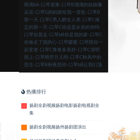
雨滴bA-口琴老家-口琴B溜溜的姑娘像
朵花-口琴G妈妈留给我一首歌-口琴B
那一天-口琴C男人醉女人累-口琴C难
忘的那一天-口琴C你还是从前的你吗-
口琴你莫走-口琴bB你是我的家-口琴C
你偷走了我的心-口琴暖暖-口琴陪你一
起变老-口琴C青春多美好-口琴C清明
雨上-口琴晴空月儿明-口琴C秋风中的
思念-口琴B秋夜想你-口琴bB让我们荡
起双桨-口琴C人在青山在-口琴山楂树-
口琴C生命的呼唤-口琴C守望相助-口
琴B树梢上的芭蕾-口琴BB思念码头-口
热播排行
琴A送别-口琴B送亲歌-口琴G天使的身
影-口琴痛痛快快醉一回-口琴C为你等
扬剧全剧视频扬剧电影扬剧电视剧全
1
待-口琴bB演奏为友谊干杯-口琴C我们
集
举杯F-口琴演奏我宣誓-口琴C演奏我
在成都等你-口琴相思愁-口琴C相思渡
扬剧全剧视频扬州扬剧团演出
2
口-口琴演奏相遇一场不容易-口琴小路
C-口琴小小新娘花DJ-口琴C心在草原