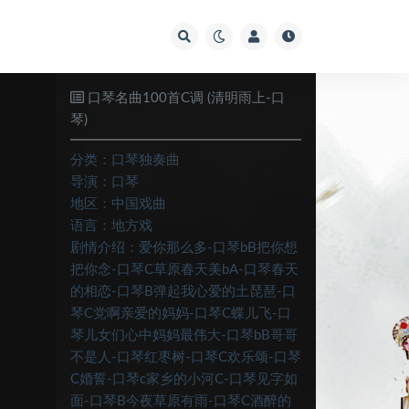
口琴名曲100首C调 (清明雨上-口
琴)
分类：
口琴独奏曲
导演：
口琴
地区：
中国戏曲
语言：
地方戏
剧情介绍：
爱你那么多-口琴bB把你想
把你念-口琴C草原春天美bA-口琴春天
的相恋-口琴B弹起我心爱的土琵琶-口
琴C党啊亲爱的妈妈-口琴C蝶儿飞-口
琴儿女们心中妈妈最伟大-口琴bB哥哥
不是人-口琴红枣树-口琴C欢乐颂-口琴
C婚誓-口琴c家乡的小河C-口琴见字如
面-口琴B今夜草原有雨-口琴C酒醉的