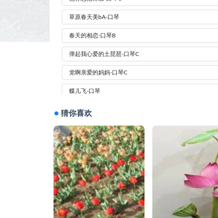
草原春天美bA-口琴
春天的相恋-口琴B
弹起我心爱的土琵琶-口琴C
党啊亲爱的妈妈-口琴C
蝶儿飞-口琴
儿女们心中妈妈最伟大-口琴bB
猜你喜欢
哥哥不是人-口琴
红枣树-口琴C
欢乐颂-口琴C
婚誓-口琴c
家乡的小河C-口琴