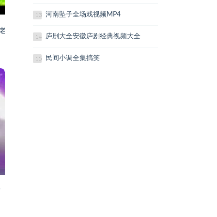
河南坠子全场戏视频MP4
13
老歌口琴版
庐剧大全安徽庐剧经典视频大全
14
民间小调全集搞笑
15
首