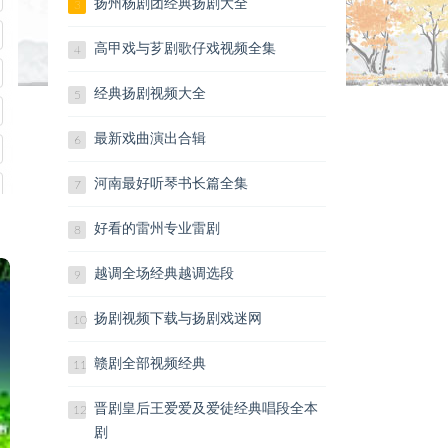
扬州杨剧团经典扬剧大全
3
飞-口琴bB雪绒花-口琴友谊地久天长-
口琴C有一种感觉-口琴C又是一年桃花
高甲戏与芗剧歌仔戏视频全集
4
开-口琴C雨中的思念-口琴在静静的月
经典扬剧视频大全
夜-口琴葬心-口琴怎么开心怎么活-口
5
琴这辈子就跟哥哥好-口琴中国梦-口琴
最新戏曲演出合辑
6
C最美的歌儿唱给妈妈-口琴演奏
http://www.quyi8.com/zj/27730/
河南最好听琴书长篇全集
7
戏曲大全网www.quyi8.com
好看的雷州专业雷剧
8
越调全场经典越调选段
9
扬剧视频下载与扬剧戏迷网
10
赣剧全部视频经典
11
晋剧皇后王爱爱及爱徒经典唱段全本
12
剧