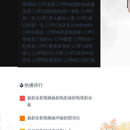
雨滴bA-口琴老家-口琴B溜溜的姑娘像
朵花-口琴G妈妈留给我一首歌-口琴B
那一天-口琴C男人醉女人累-口琴C难
忘的那一天-口琴C你还是从前的你吗-
口琴你莫走-口琴bB你是我的家-口琴C
你偷走了我的心-口琴暖暖-口琴陪你一
起变老-口琴C青春多美好-口琴C清明
雨上-口琴晴空月儿明-口琴C秋风中的
思念-口琴B秋夜想你-口琴bB让我们荡
起双桨-口琴C人在青山在-口琴山楂树-
口琴C生命的呼唤-口琴C守望相助-口
琴B树梢上的芭蕾-口琴BB思念码头-口
热播排行
琴A送别-口琴B送亲歌-口琴G天使的身
影-口琴痛痛快快醉一回-口琴C为你等
扬剧全剧视频扬剧电影扬剧电视剧全
1
待-口琴bB演奏为友谊干杯-口琴C我们
集
举杯F-口琴演奏我宣誓-口琴C演奏我
在成都等你-口琴相思愁-口琴C相思渡
扬剧全剧视频扬州扬剧团演出
2
口-口琴演奏相遇一场不容易-口琴小路
C-口琴小小新娘花DJ-口琴C心在草原