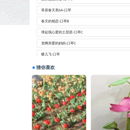
草原春天美bA-口琴
春天的相恋-口琴B
弹起我心爱的土琵琶-口琴C
党啊亲爱的妈妈-口琴C
蝶儿飞-口琴
儿女们心中妈妈最伟大-口琴bB
猜你喜欢
哥哥不是人-口琴
红枣树-口琴C
欢乐颂-口琴C
婚誓-口琴c
家乡的小河C-口琴