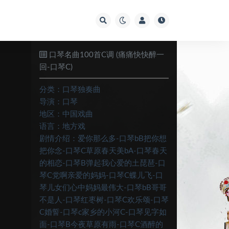
口琴名曲100首C调 (痛痛快快醉一
回-口琴C)
分类：
口琴独奏曲
导演：
口琴
地区：
中国戏曲
语言：
地方戏
剧情介绍：
爱你那么多-口琴bB把你想
把你念-口琴C草原春天美bA-口琴春天
的相恋-口琴B弹起我心爱的土琵琶-口
琴C党啊亲爱的妈妈-口琴C蝶儿飞-口
琴儿女们心中妈妈最伟大-口琴bB哥哥
不是人-口琴红枣树-口琴C欢乐颂-口琴
C婚誓-口琴c家乡的小河C-口琴见字如
面-口琴B今夜草原有雨-口琴C酒醉的