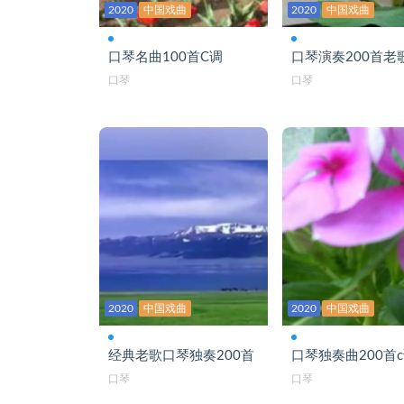
见字如面-口琴B
2020
中国戏曲
2020
中国戏曲
今夜草原有雨-口琴C
口琴名曲100首C调
口琴演奏200首老
酒醉的雨滴bA-口琴
口琴
口琴
老家-口琴B
溜溜的姑娘像朵花-口琴G
妈妈留给我一首歌-口琴B
那一天-口琴C
男人醉女人累-口琴C
难忘的那一天-口琴C
2020
中国戏曲
2020
中国戏曲
你还是从前的你吗-口琴
你莫走-口琴bB
经典老歌口琴独奏200首
口琴独奏曲200首
口琴
口琴
你是我的家-口琴C