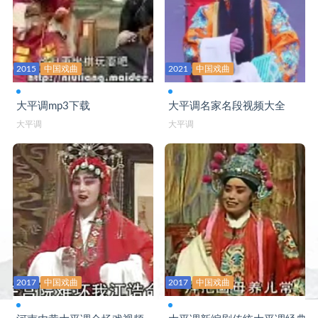
大平调《赵匡胤下河东》马德良
大平调罗成招亲1
冯文启陈宝华大平调《收岑朋》上
2015
中国戏曲
2021
中国戏曲
闫忠仁何西良菏泽大平调张三李四全剧
大平调mp3下载
大平调名家名段视频大全
吴丛印东明县大平调反徐州下
大平调
大平调
吴丛印东明县大平调反徐州上
大平调《杨广篡朝》全剧又名打宇文濮阳县大平调
大平调《长寿山》全剧又名陈奎赶鹿濮阳县大平调
大平调三子争父2
磁县青年怀调李刚打朝
2017
中国戏曲
2017
中国戏曲
青年怀调五凤岭东莲李怀玉
磁县青年怀调铡郭槐