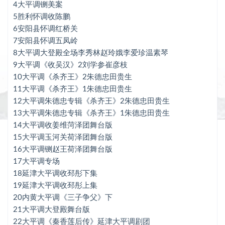
大平调《杀齐王》1朱德忠田贵生
4大平调铡美案
5胜利怀调收陈鹏
大平调朱德忠专辑《杀齐王》2朱德忠田贵生
6安阳县怀调红桥关
7安阳县怀调五凤岭
大平调朱德忠专辑《杀齐王》1朱德忠田贵生
8大平调大登殿全场李秀林赵玲娥李爱珍温素琴
大平调收姜维菏泽团舞台版
9大平调《收吴汉》2刘学参崔彦枝
10大平调《杀齐王》2朱德忠田贵生
大平调玉河关荷泽团舞台版
11大平调《杀齐王》1朱德忠田贵生
大平调铡赵王荷泽团舞台版
12大平调朱德忠专辑《杀齐王》2朱德忠田贵生
13大平调朱德忠专辑《杀齐王》1朱德忠田贵生
大平调专场
14大平调收姜维菏泽团舞台版
延津大平调收邳彤下集
15大平调玉河关荷泽团舞台版
16大平调铡赵王荷泽团舞台版
延津大平调收邳彤上集
17大平调专场
18延津大平调收邳彤下集
内黄大平调《三子争父》下
19延津大平调收邳彤上集
大平调大登殿舞台版
20内黄大平调《三子争父》下
21大平调大登殿舞台版
大平调《秦香莲后传》延津大平调剧团
22大平调《秦香莲后传》延津大平调剧团