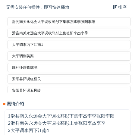
无需安装任何插件，即可快速播放
排序
滑县南关永远会大平调收邳彤下集李杰李季张阳李阳
滑县南关永远会大平调收邳彤上集张阳李杰李季
大平调李丙下江南1
大平调铡美案
胜利怀调收陈鹏
安阳县怀调红桥关
安阳县怀调五凤岭
大平调大登殿全场李秀林赵玲娥李爱珍温素琴
剧情介绍
大平调《收吴汉》2刘学参崔彦枝
1滑县南关永远会大平调收邳彤下集李杰李季张阳李阳
2滑县南关永远会大平调收邳彤上集张阳李杰李季
大平调《杀齐王》2朱德忠田贵生
3大平调李丙下江南1