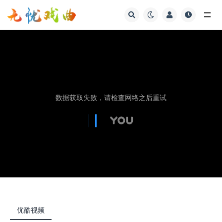
视频
优酷视频