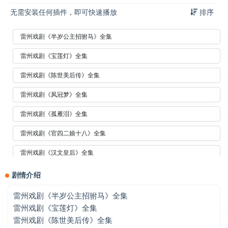
无需安装任何插件，即可快速播放
排序
雷州戏剧《半岁公主招驸马》全集
雷州戏剧《宝莲灯》全集
雷州戏剧《陈世美后传》全集
雷州戏剧《凤冠梦》全集
雷州戏剧《孤雁泪》全集
雷州戏剧《官四二娘十八》全集
雷州戏剧《汉文皇后》全集
雷州戏剧《皇帝算命》全集
剧情介绍
雷州戏剧《狸猫换太子》全集
雷州戏剧《半岁公主招驸马》全集
雷州戏剧《宝莲灯》全集
雷州戏剧《巧知县》全集
雷州戏剧《陈世美后传》全集