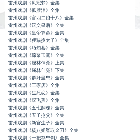
雷州戏剧《琼浆玉露》全集
雷州戏剧《凤冠梦》全集
雷州戏剧《孤雁泪》全集
雷州戏剧《屈林伸冤》上集
雷州戏剧《官四二娘十八》全集
雷州戏剧《汉文皇后》全集
雷州戏剧《屈林伸冤》下集
雷州戏剧《皇帝算命》全集
雷州戏剧《群奸呈忠》全集
雷州戏剧《狸猫换太子》全集
雷州戏剧《巧知县》全集
雷州戏剧《三家店》全集
雷州戏剧《琼浆玉露》全集
雷州戏剧《生死恋》全集
雷州戏剧《屈林伸冤》上集
雷州戏剧《屈林伸冤》下集
雷州戏剧《双飞燕》全集
雷州戏剧《群奸呈忠》全集
雷州戏剧《五七翻魂》全集
雷州戏剧《三家店》全集
雷州戏剧《生死恋》全集
雷州戏剧《五子抢父》全集
雷州戏剧《双飞燕》全集
雷州戏剧《五七翻魂》全集
雷州戏剧《新官生子》全集
雷州戏剧《五子抢父》全集
雷州戏剧《杨八姐智取金刀》全集
雷州戏剧《新官生子》全集
雷州戏剧《杨八姐智取金刀》全集
雷州戏剧《一把存忠剑》全集
雷州戏剧《一把存忠剑》全集