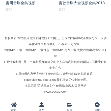
雷州雷剧全集视频
雷歌雷剧大全视频全集2018
雷剧
雷剧
版权声明:本站部分资源来自优酷土豆网公开分享的内容和戏迷朋友分享，仅供
喜爱戏曲的网友学习，不存储任何资源。
戏曲MP3下载、戏曲MP3下载打包、戏曲MP3免费下载,无忧戏曲网戏曲MP3下
载
{
无忧戏曲网
}是一个戏曲爱好者建立的个人非营利性的戏曲网站，不接受任何
商业广告.
如果收录内容无意侵犯了您的权益，请给我们发送邮件联系，
xiqubuluo#outlook.com 我们将会尽快删除处理.
本站宗旨:弘扬民族文化 传播戏曲艺术 公益网站
Www.5UXQ.Com
首页
会员
留言
顶部