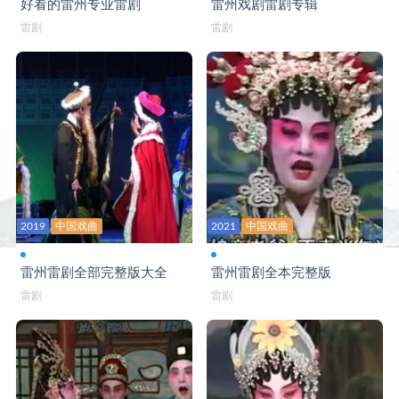
好看的雷州专业雷剧
雷州戏剧雷剧专辑
雷剧
雷剧
2019
中国戏曲
2021
中国戏曲
雷州雷剧全部完整版大全
雷州雷剧全本完整版
雷剧
雷剧