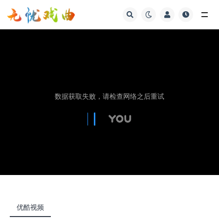
视频
优酷视频