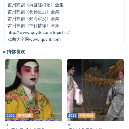
雷州戏剧《再世红梅记》全集
雷州戏剧《再世红梅记》全集
雷州戏剧《长孙皇后》全集
雷州戏剧《长孙皇后》全集
雷州戏剧《知府审父》全集
雷州戏剧《主仆情缘》全集
雷州戏剧《知府审父》全集
http://www.quyi8.com/topiclist/
雷州戏剧《主仆情缘》全集
戏曲大全网www.quyi8.com
猜你喜欢
2021
中国戏曲
2013
中国戏曲