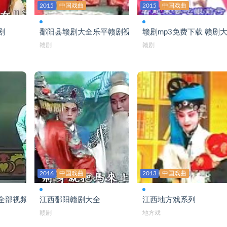
2015
中国戏曲
2015
中国戏曲
剧
鄱阳县赣剧大全乐平赣剧视频
赣剧mp3免费下载 赣剧
赣剧
赣剧
2016
中国戏曲
2013
中国戏曲
全部视频
江西鄱阳赣剧大全
江西地方戏系列
赣剧
地方戏