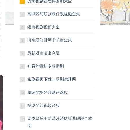
扬州杨剧团经典扬剧大全
3
赣剧大全 封神榜
赣剧大全 凤凰山
高甲戏与芗剧歌仔戏视频全集
4
赣剧大全 凤仪亭
经典扬剧视频大全
http://www.quyi8.com/topiclist/
5
戏曲大全网www.quyi8.com
河南最好听琴书长篇全集
6
最新戏曲演出合辑
7
好看的雷州专业雷剧
8
扬剧视频下载与扬剧戏迷网
9
越调全场经典越调选段
10
赣剧全部视频经典
11
晋剧皇后王爱爱及爱徒经典唱段全本
12
剧