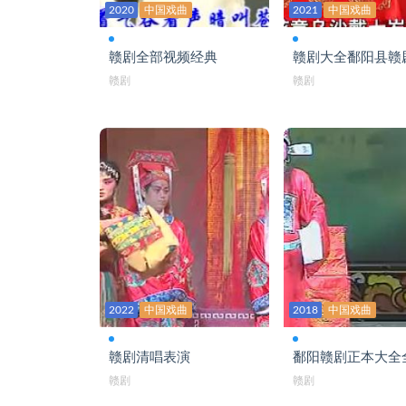
赣剧大全 崔子试妻
2020
中国戏曲
2021
中国戏曲
赣剧大全 打龙袍
赣剧全部视频经典
赣剧大全鄱阳县赣
赣剧大全 打龙棚
赣剧
赣剧
赣剧大全 打严嵩
赣剧大全 大香山
赣剧大全 但愿人长久
赣剧大全 点彩礼
赣剧大全 刁南楼
赣剧大全 貂蝉拜月
2022
中国戏曲
2018
中国戏曲
赣剧大全 钓金龟
赣剧大全 洞房冤
赣剧清唱表演
鄱阳赣剧正本大全
赣剧
赣剧
赣剧大全 窦娥冤