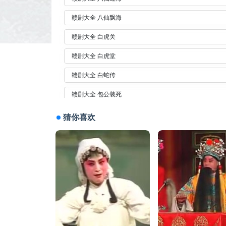
赣剧大全 八仙飘海
赣剧大全 白虎关
赣剧大全 白虎堂
赣剧大全 白蛇传
赣剧大全 包公装死
赣剧大全 宝莲灯
猜你喜欢
赣剧大全 北汉王
赣剧大全 碧桃花
赣剧大全 避尘珠
赣剧大全 程婴救孤
赣剧大全 春娥冤