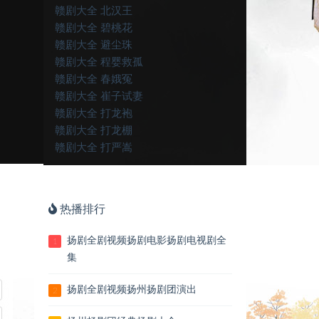
赣剧大全 北汉王
赣剧大全 碧桃花
赣剧大全 避尘珠
赣剧大全 程婴救孤
赣剧大全 春娥冤
赣剧大全 崔子试妻
赣剧大全 打龙袍
赣剧大全 打龙棚
赣剧大全 打严嵩
赣剧大全 大香山
赣剧大全 但愿人长久
赣剧大全 点彩礼
热播排行
赣剧大全 刁南楼
赣剧大全 貂蝉拜月
扬剧全剧视频扬剧电影扬剧电视剧全
1
赣剧大全 钓金龟
集
赣剧大全 洞房冤
赣剧大全 窦娥冤
扬剧全剧视频扬州扬剧团演出
2
赣剧大全 反昭关
赣剧大全 飞龙带