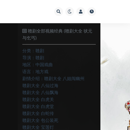
赣剧全部视频经典 (赣剧大全 状元
与乞丐)
分类：
赣剧
导演：
赣剧
地区：
中国戏曲
语言：
地方戏
剧情介绍：
赣剧大全 八姐闯幽州
赣剧大全 八仙过海
赣剧大全 八仙飘海
赣剧大全 白虎关
赣剧大全 白虎堂
赣剧大全 白蛇传
赣剧大全 包公装死
赣剧大全 宝莲灯