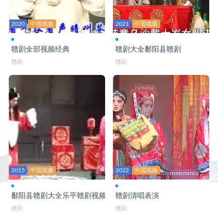
赣剧大全 海瑞骂相
2020
中国戏曲
2021
中国戏曲
赣剧大全 邯郸梦
赣剧大全 汉宫惊魂
赣剧全部视频经典
赣剧大全鄱阳县赣剧
赣剧
赣剧
赣剧大全 合玉环
赣剧大全 红泥关
赣剧大全 蝴蝶杯
赣剧大全 花亭会
赣剧大全 黄鹤楼
赣剧大全 黄金台
2015
中国戏曲
2022
中国戏曲
赣剧大全 火烧裴元庆
赣剧大全 降天雪
鄱阳县赣剧大全乐平赣剧视频
赣剧清唱表演
赣剧
赣剧
赣剧大全 节孝图