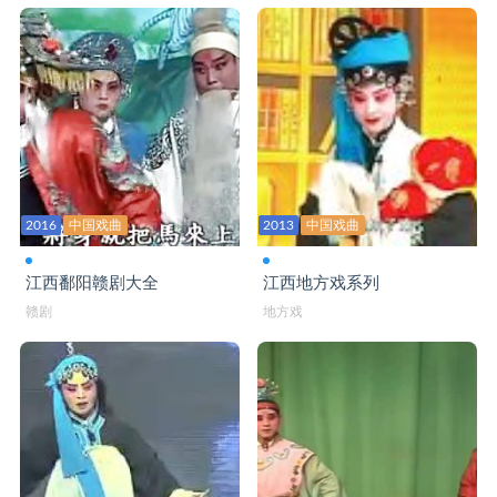
赣剧大全 节义贤
赣剧大全 借女冲喜
赣剧大全 借靴
赣剧大全 荆钗记
赣剧大全 九更天
2016
中国戏曲
2013
中国戏曲
赣剧大全 九件衣
江西鄱阳赣剧大全
江西地方戏系列
赣剧大全 九锡宫
赣剧
地方戏
赣剧大全 泪洒相思地
赣剧大全 狸猫换太子
赣剧大全 龙凤呈祥
赣剧大全 龙凤阁
赣剧大全 鸾腰带