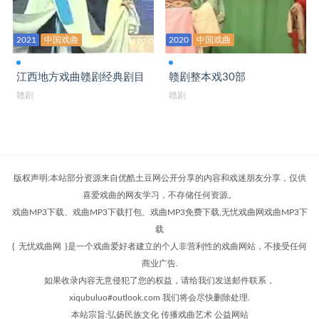
赣剧大全 罗帕记
2021
中国戏曲
2020
中国戏曲
赣剧大全 马前泼水
江西地方戏曲赣剧经典剧目
赣剧整本戏30部
赣剧大全 马义救主
赣剧
赣剧
赣剧大全 满堂福
赣剧大全 盲哑奇案
赣剧大全 牡丹对药
版权声明:本站部分资源来自优酷土豆网公开分享的内容和戏迷朋友分享，仅供
赣剧大全 穆桂英挂帅
喜爱戏曲的网友学习，不存储任何资源。
戏曲MP3下载、戏曲MP3下载打包、戏曲MP3免费下载,无忧戏曲网戏曲MP3下
赣剧大全 哪吒闹海
载
赣剧大全 尼姑思凡
{
无忧戏曲网
}是一个戏曲爱好者建立的个人非营利性的戏曲网站，不接受任何
商业广告.
赣剧大全 巧断婴儿状
如果收录内容无意侵犯了您的权益，请给我们发送邮件联系，
赣剧大全 秦雪梅吊孝
xiqubuluo#outlook.com 我们将会尽快删除处理.
本站宗旨:弘扬民族文化 传播戏曲艺术 公益网站