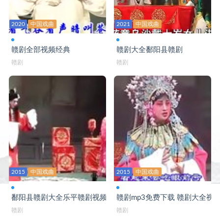
赣剧大全 海瑞骂相
2020
中国戏曲
2021
中国戏曲
赣剧大全 邯郸梦
赣剧大全 汉宫惊魂
赣剧全部视频经典
赣剧大全鄱阳县赣剧
赣剧
赣剧
赣剧大全 合玉环
赣剧大全 红泥关
赣剧大全 蝴蝶杯
赣剧大全 花亭会
赣剧大全 黄鹤楼
赣剧大全 黄金台
2015
中国戏曲
2015
中国戏曲
赣剧大全 火烧裴元庆
赣剧大全 降天雪
鄱阳县赣剧大全乐平赣剧视频
赣剧mp3免费下载 赣剧大全视
赣剧
赣剧
赣剧大全 节孝图