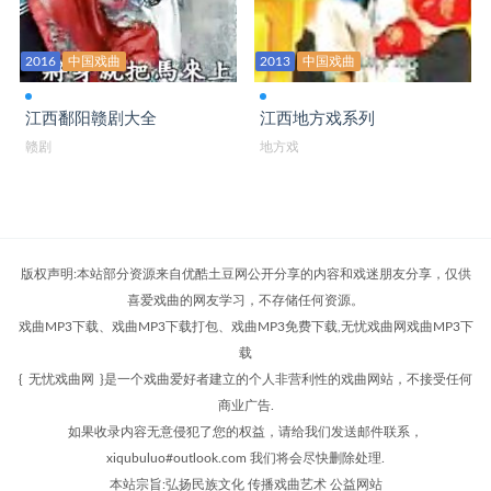
赣剧大全 罗帕记
2016
中国戏曲
2013
中国戏曲
赣剧大全 马前泼水
江西鄱阳赣剧大全
江西地方戏系列
赣剧大全 马义救主
赣剧
地方戏
赣剧大全 满堂福
赣剧大全 盲哑奇案
赣剧大全 牡丹对药
版权声明:本站部分资源来自优酷土豆网公开分享的内容和戏迷朋友分享，仅供
赣剧大全 穆桂英挂帅
喜爱戏曲的网友学习，不存储任何资源。
戏曲MP3下载、戏曲MP3下载打包、戏曲MP3免费下载,无忧戏曲网戏曲MP3下
赣剧大全 哪吒闹海
载
赣剧大全 尼姑思凡
{
无忧戏曲网
}是一个戏曲爱好者建立的个人非营利性的戏曲网站，不接受任何
商业广告.
赣剧大全 巧断婴儿状
如果收录内容无意侵犯了您的权益，请给我们发送邮件联系，
赣剧大全 秦雪梅吊孝
xiqubuluo#outlook.com 我们将会尽快删除处理.
本站宗旨:弘扬民族文化 传播戏曲艺术 公益网站