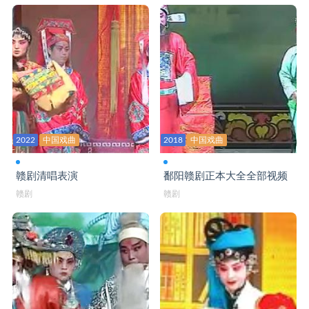
赣剧大全 节义贤
赣剧大全 借女冲喜
赣剧大全 借靴
赣剧大全 荆钗记
赣剧大全 九更天
2022
中国戏曲
2018
中国戏曲
赣剧大全 九件衣
赣剧清唱表演
鄱阳赣剧正本大全全部视频
赣剧大全 九锡宫
赣剧
赣剧
赣剧大全 泪洒相思地
赣剧大全 狸猫换太子
赣剧大全 龙凤呈祥
赣剧大全 龙凤阁
赣剧大全 鸾腰带