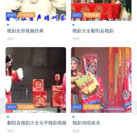
赣剧大全 海瑞骂相
2020
中国戏曲
2021
中国戏曲
赣剧大全 邯郸梦
赣剧大全 汉宫惊魂
赣剧全部视频经典
赣剧大全鄱阳县赣剧
赣剧
赣剧
赣剧大全 合玉环
赣剧大全 红泥关
赣剧大全 蝴蝶杯
赣剧大全 花亭会
赣剧大全 黄鹤楼
赣剧大全 黄金台
2015
中国戏曲
2022
中国戏曲
赣剧大全 火烧裴元庆
赣剧大全 降天雪
鄱阳县赣剧大全乐平赣剧视频
赣剧清唱表演
赣剧
赣剧
赣剧大全 节孝图