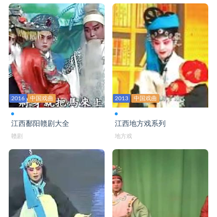
赣剧大全 节义贤
赣剧大全 借女冲喜
赣剧大全 借靴
赣剧大全 荆钗记
赣剧大全 九更天
2016
中国戏曲
2013
中国戏曲
赣剧大全 九件衣
江西鄱阳赣剧大全
江西地方戏系列
赣剧大全 九锡宫
赣剧
地方戏
赣剧大全 泪洒相思地
赣剧大全 狸猫换太子
赣剧大全 龙凤呈祥
赣剧大全 龙凤阁
赣剧大全 鸾腰带