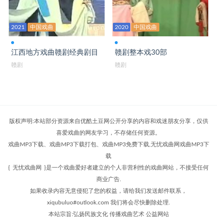
赣剧大全 罗帕记
2021
中国戏曲
2020
中国戏曲
赣剧大全 马前泼水
江西地方戏曲赣剧经典剧目
赣剧整本戏30部
赣剧大全 马义救主
赣剧
赣剧
赣剧大全 满堂福
赣剧大全 盲哑奇案
赣剧大全 牡丹对药
版权声明:本站部分资源来自优酷土豆网公开分享的内容和戏迷朋友分享，仅供
赣剧大全 穆桂英挂帅
喜爱戏曲的网友学习，不存储任何资源。
戏曲MP3下载、戏曲MP3下载打包、戏曲MP3免费下载,无忧戏曲网戏曲MP3下
赣剧大全 哪吒闹海
载
赣剧大全 尼姑思凡
{
无忧戏曲网
}是一个戏曲爱好者建立的个人非营利性的戏曲网站，不接受任何
商业广告.
赣剧大全 巧断婴儿状
如果收录内容无意侵犯了您的权益，请给我们发送邮件联系，
赣剧大全 秦雪梅吊孝
xiqubuluo#outlook.com 我们将会尽快删除处理.
本站宗旨:弘扬民族文化 传播戏曲艺术 公益网站